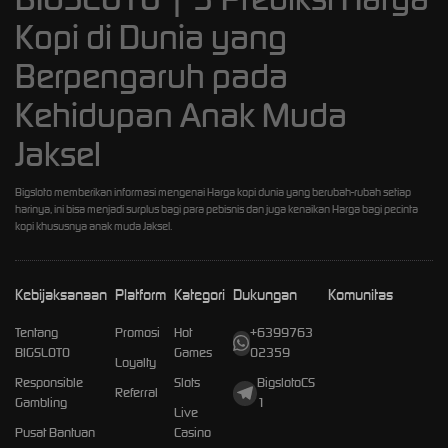
Kopi di Dunia yang
Berpengaruh pada
Kehidupan Anak Muda
Jaksel
Bigsloto memberikan informasi mengenai Harga kopi dunia yang berubah-rubah setiap
harinya, ini bisa menjadi surplus bagi para pebisnis dan juga kenaikan Harga bagi pecinta
kopi khususnya anak muda Jaksel.
Kebijaksanaan
Platform
Kategori
Dukungan
Komunitas
Tentang
Promosi
Hot
+6399763
BIGSLOTO
Games
02359
Loyalty
Responsible
Slots
BigslotoCS
Referral
Gambling
1
Live
Pusat Bantuan
Casino