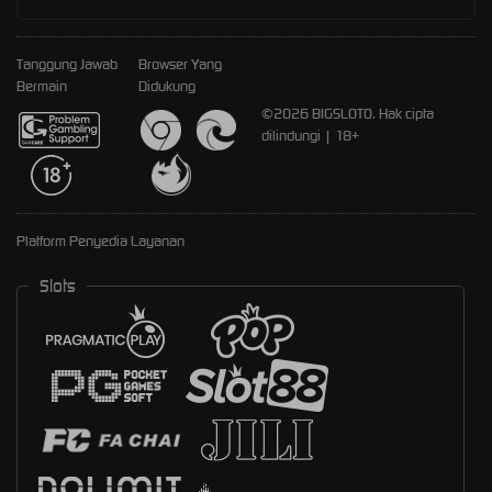
Tanggung Jawab
Browser Yang
Bermain
Didukung
©2026 BIGSLOTO. Hak cipta
dilindungi | 18+
Platform Penyedia Layanan
Slots