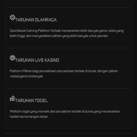
TARUHAN OLAHRAGA
Sportsbook Gaming Platform Terbaik menawarkan lebih banyak game, odds yang
lebih tinggi, dan menyediakan pilihan yang lebih banyak untuk pemain.
TARUHAN LIVE KASINO
Platform Pilihan bagi perusahaan-perusahaan terbaik di dunia, dengan pilihan
variasi game terbanyak
TARUHAN TOGEL
Platform togel yang menarik dari perusahan terbaik di dunia yang menawarkan
hadiah kemenangan besar