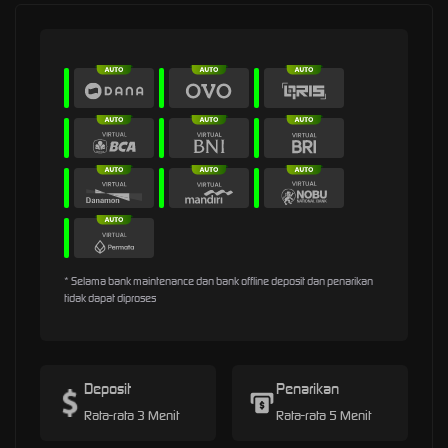
* Selama bank maintenance dan bank offline deposit dan penarikan
tidak dapat diproses
Deposit
Penarikan
Rata-rata 3 Menit
Rata-rata 5 Menit