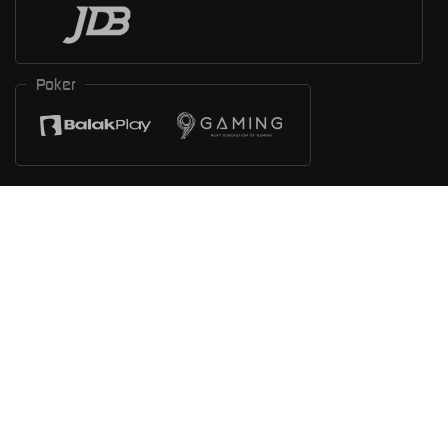
Poker