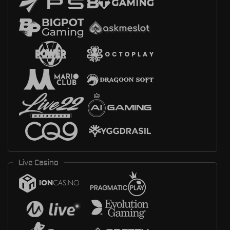
Live Casino