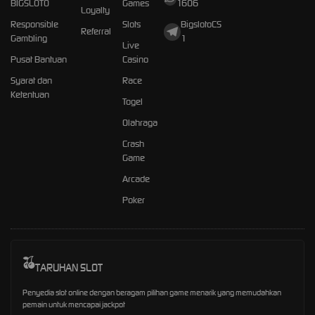
BIGSLOTO
Games
1606
Loyalty
Responsible
Slots
BigslotoCS
Referral
Gambling
1
Live
Pusat Bantuan
Casino
Syarat dan
Race
Ketentuan
Togel
Olahraga
Crash
Game
Arcade
Poker
TARUHAN SLOT
Penyedia slot online dengan beragam pilihan game menarik yang memudahkan
pemain untuk mencapai jackpot